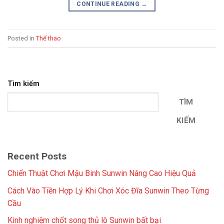
CONTINUE READING
→
Posted in
Thể thao
Tìm kiếm
TÌM
KIẾM
Recent Posts
Chiến Thuật Chơi Mậu Binh Sunwin Nâng Cao Hiệu Quả
Cách Vào Tiền Hợp Lý Khi Chơi Xóc Đĩa Sunwin Theo Từng
Cầu
Kinh nghiệm chốt song thủ lô Sunwin bất bại