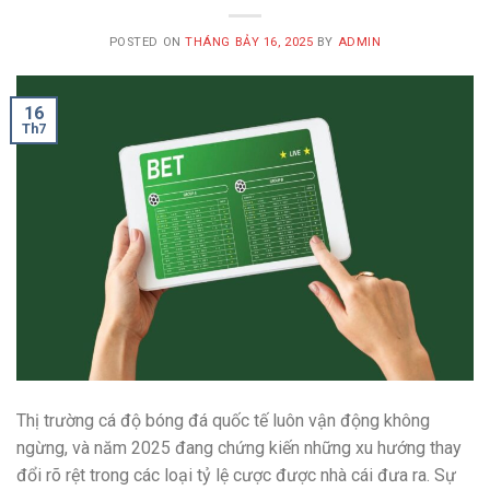
POSTED ON
THÁNG BẢY 16, 2025
BY
ADMIN
16
Th7
Thị trường cá độ bóng đá quốc tế luôn vận động không
ngừng, và năm 2025 đang chứng kiến những xu hướng thay
đổi rõ rệt trong các loại tỷ lệ cược được nhà cái đưa ra. Sự