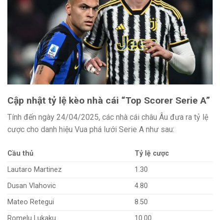
Cập nhật tỷ lệ kèo nhà cái “Top Scorer Serie A”
Tính đến ngày 24/04/2025, các nhà cái châu Âu đưa ra tỷ lệ
cược cho danh hiệu Vua phá lưới Serie A như sau:​
Cầu thủ
Tỷ lệ cược
Lautaro Martinez
1.30
Dusan Vlahovic
4.80
Mateo Retegui
8.50
Romelu Lukaku
10.00