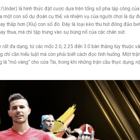
r/Under) là hình thức đặt cược dựa trên tổng số pha lập công của
 ra một con số dự đoán cụ thể, và nhiệm vụ của người chơi là dự 
hay thấp hơn (Xỉu) con số đó. Đây là loại kèo thu hút đông đảo be
ay thua, mà chỉ tập trung vào sự bùng nổ của các chân sút.
y rất đa dạng, từ các mốc 2.0, 2.25 đến 3.0 bàn thắng tùy thuộc v
ng chỉ cần hiểu luật mà còn phải biết cách đọc tình huống. Một trậ
 là “mỏ vàng” cho cửa Tài, trong khi những trận cầu thực dụng, n