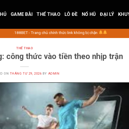
CHỦ
GAME BÀI
THỂ THAO
LÔ ĐỀ
NỔ HŨ
ĐẠI LÝ
KHU
- Trang chủ chính thức link không bị chặn
THỂ THAO
: công thức vào tiền theo nhịp trận
ED ON
THÁNG TƯ 29, 2026
BY
ADMIN