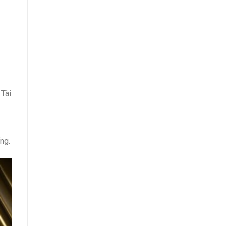
 Tài
ng.