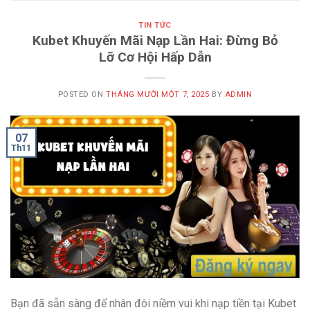
TIN TỨC
Kubet Khuyến Mãi Nạp Lần Hai: Đừng Bỏ
Lỡ Cơ Hội Hấp Dẫn
POSTED ON
THÁNG MƯỜI MỘT 7, 2025
BY
ADMIN
07
Th11
Bạn đã sẵn sàng để nhân đôi niềm vui khi nạp tiền tại Kubet