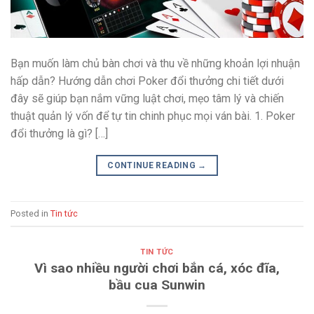
Bạn muốn làm chủ bàn chơi và thu về những khoản lợi nhuận
hấp dẫn? Hướng dẫn chơi Poker đổi thưởng chi tiết dưới
đây sẽ giúp bạn nắm vững luật chơi, mẹo tâm lý và chiến
thuật quản lý vốn để tự tin chinh phục mọi ván bài. 1. Poker
đổi thưởng là gì? […]
CONTINUE READING
→
Posted in
Tin tức
TIN TỨC
Vì sao nhiều người chơi bắn cá, xóc đĩa,
bầu cua Sunwin