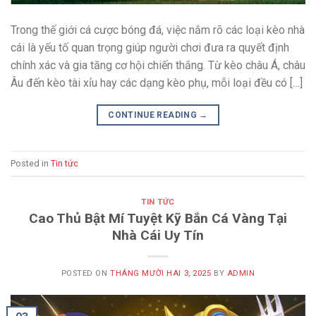
Trong thế giới cá cược bóng đá, việc nắm rõ các loại kèo nhà
cái là yếu tố quan trọng giúp người chơi đưa ra quyết định
chính xác và gia tăng cơ hội chiến thắng. Từ kèo châu Á, châu
Âu đến kèo tài xỉu hay các dạng kèo phụ, mỗi loại đều có […]
CONTINUE READING
→
Posted in
Tin tức
TIN TỨC
Cao Thủ Bật Mí Tuyệt Kỹ Bắn Cá Vàng Tại
Nhà Cái Uy Tín
POSTED ON
THÁNG MƯỜI HAI 3, 2025
BY
ADMIN