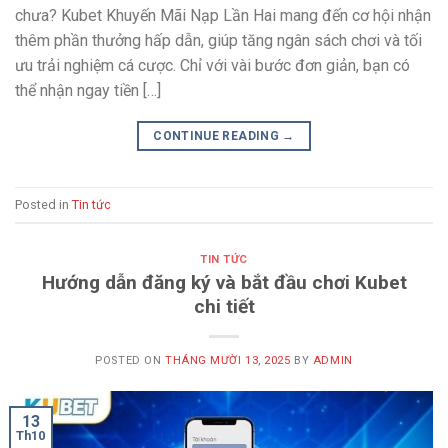
chưa? Kubet Khuyến Mãi Nạp Lần Hai mang đến cơ hội nhận
thêm phần thưởng hấp dẫn, giúp tăng ngân sách chơi và tối
ưu trải nghiệm cá cược. Chỉ với vài bước đơn giản, bạn có
thể nhận ngay tiền […]
CONTINUE READING
→
Posted in
Tin tức
TIN TỨC
Hướng dẫn đăng ký và bắt đầu chơi Kubet
chi tiết
POSTED ON
THÁNG MƯỜI 13, 2025
BY
ADMIN
13
Th10