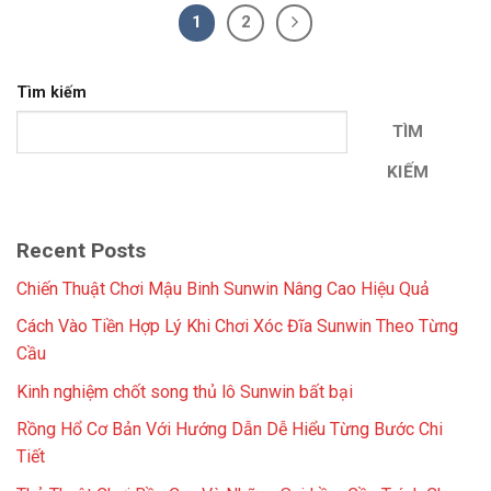
1
2
Tìm kiếm
TÌM
KIẾM
Recent Posts
Chiến Thuật Chơi Mậu Binh Sunwin Nâng Cao Hiệu Quả
Cách Vào Tiền Hợp Lý Khi Chơi Xóc Đĩa Sunwin Theo Từng
Cầu
Kinh nghiệm chốt song thủ lô Sunwin bất bại
Rồng Hổ Cơ Bản Với Hướng Dẫn Dễ Hiểu Từng Bước Chi
Tiết