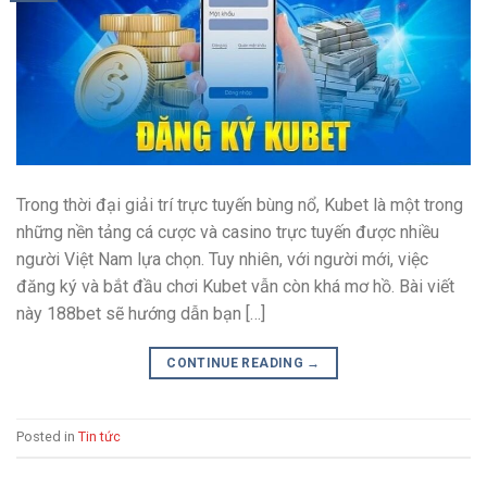
Trong thời đại giải trí trực tuyến bùng nổ, Kubet là một trong
những nền tảng cá cược và casino trực tuyến được nhiều
người Việt Nam lựa chọn. Tuy nhiên, với người mới, việc
đăng ký và bắt đầu chơi Kubet vẫn còn khá mơ hồ. Bài viết
này 188bet sẽ hướng dẫn bạn […]
CONTINUE READING
→
Posted in
Tin tức