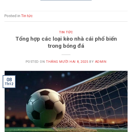
Posted in
Tin tức
TIN TỨC
Tổng hợp các loại kèo nhà cái phổ biến
trong bóng đá
POSTED ON
THÁNG MƯỜI HAI 8, 2025
BY
ADMIN
08
Th12