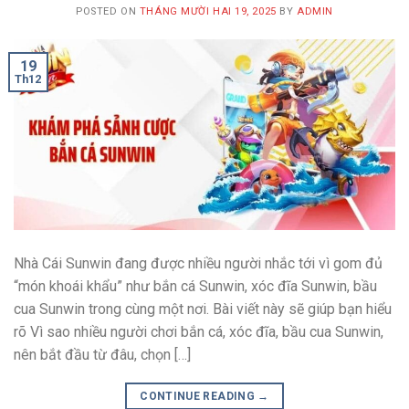
POSTED ON
THÁNG MƯỜI HAI 19, 2025
BY
ADMIN
19
Th12
Nhà Cái Sunwin đang được nhiều người nhắc tới vì gom đủ
“món khoái khẩu” như bắn cá Sunwin, xóc đĩa Sunwin, bầu
cua Sunwin trong cùng một nơi. Bài viết này sẽ giúp bạn hiểu
rõ Vì sao nhiều người chơi bắn cá, xóc đĩa, bầu cua Sunwin,
nên bắt đầu từ đâu, chọn […]
CONTINUE READING
→