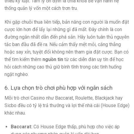
thiếu kỷ luật. Tâm lý ổn định là chìa khóa để vận hành hệ
thống quản lý vốn một cách trơn tru.
Khi gặp chuỗi thua liên tiếp, bản năng con người là muốn đặt
cược lớn hơn để lấy lại những gì đã mất. Đây chính là con
đường ngắn nhất dẫn đến phá sản. Hãy luôn tuân thủ nguyên
tắc ban đầu đã đề ra. Nếu cảm thấy mệt mỏi, căng thẳng
hoặc say xỉn, tuyệt đối không nên tham gia đặt cược. Bạn có
thể tìm kiếm thêm
nguồn tin
từ các diễn đàn uy tín để học
hỏi cách những cao thủ giữ bình tĩnh trong các tình huống
ngặt nghèo.
6. Lựa chọn trò chơi phù hợp với ngân sách
Mỗi trò chơi Casino như Baccarat, Roulette, Blackjack hay
Sicbo đều có tỷ lệ trả thưởng và lợi thế nhà cái (House Edge)
khác nhau.
Baccarat:
Có House Edge thấp, phù hợp cho việc áp