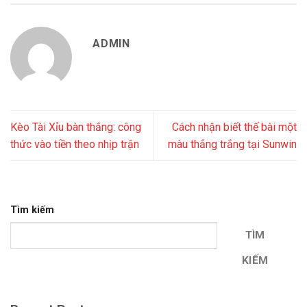
ADMIN
Kèo Tài Xỉu bàn thắng: công
Cách nhận biết thế bài một
thức vào tiền theo nhịp trận
màu thắng trắng tại Sunwin
Tìm kiếm
TÌM
KIẾM