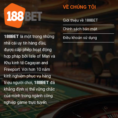
VỀ CHÚNG TÔI
Giới thiệu về 188BET
Chính sách bảo mật
188BET
là một trong những
Điều khoản sử dụng
nhà cái uy tín hàng đầu,
được cấp phép hoạt động
hợp pháp bởi Isle of Man và
Khu kinh tế Cagayan and
Freeport. Với hơn 10 năm
kinh nghiệm phục vụ hàng
triệu người chơi,
188BET
đã
khẳng định vị thế vững chắc
của mình trong ngành công
nghiệp game trực tuyến.