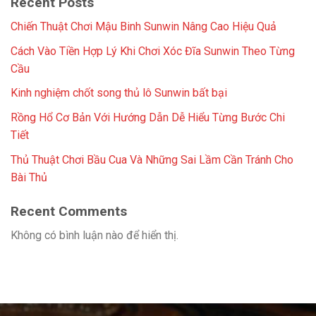
Recent Posts
Chiến Thuật Chơi Mậu Binh Sunwin Nâng Cao Hiệu Quả
Cách Vào Tiền Hợp Lý Khi Chơi Xóc Đĩa Sunwin Theo Từng
Cầu
Kinh nghiệm chốt song thủ lô Sunwin bất bại
Rồng Hổ Cơ Bản Với Hướng Dẫn Dễ Hiểu Từng Bước Chi
Tiết
Thủ Thuật Chơi Bầu Cua Và Những Sai Lầm Cần Tránh Cho
Bài Thủ
Recent Comments
Không có bình luận nào để hiển thị.