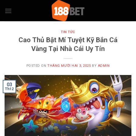
Skip
to
content
TIN TỨC
Cao Thủ Bật Mí Tuyệt Kỹ Bắn Cá
Vàng Tại Nhà Cái Uy Tín
POSTED ON
THÁNG MƯỜI HAI 3, 2025
BY
ADMIN
03
Th12