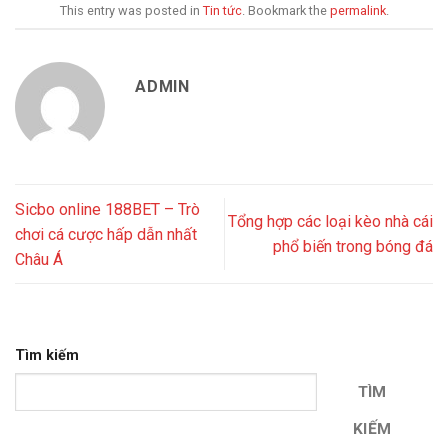
This entry was posted in
Tin tức
. Bookmark the
permalink
.
ADMIN
Sicbo online 188BET – Trò
Tổng hợp các loại kèo nhà cái
chơi cá cược hấp dẫn nhất
phổ biến trong bóng đá
Châu Á
Tìm kiếm
TÌM
KIẾM