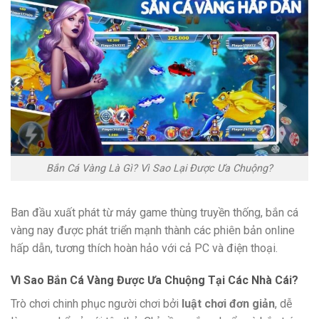
Bắn Cá Vàng Là Gì? Vì Sao Lại Được Ưa Chuộng?
Ban đầu xuất phát từ máy game thùng truyền thống, bắn cá
vàng nay được phát triển mạnh thành các phiên bản online
hấp dẫn, tương thích hoàn hảo với cả PC và điện thoại.
Vì Sao Bắn Cá Vàng Được Ưa Chuộng Tại Các Nhà Cái?
Trò chơi chinh phục người chơi bởi
luật chơi đơn giản
, dễ