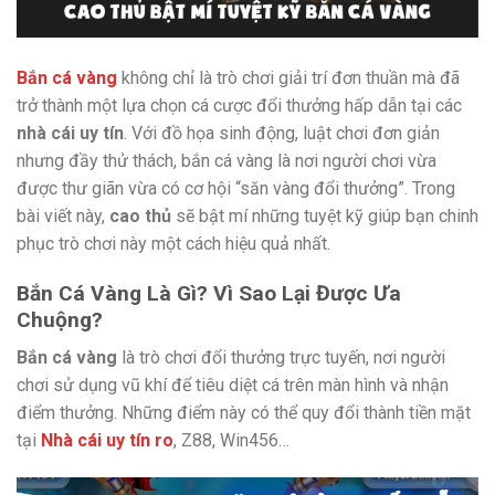
Bắn cá vàng
không chỉ là trò chơi giải trí đơn thuần mà đã
trở thành một lựa chọn cá cược đổi thưởng hấp dẫn tại các
nhà cái uy tín
. Với đồ họa sinh động, luật chơi đơn giản
nhưng đầy thử thách, bắn cá vàng là nơi người chơi vừa
được thư giãn vừa có cơ hội “săn vàng đổi thưởng”. Trong
bài viết này,
cao thủ
sẽ bật mí những tuyệt kỹ giúp bạn chinh
phục trò chơi này một cách hiệu quả nhất.
Bắn Cá Vàng Là Gì? Vì Sao Lại Được Ưa
Chuộng?
Bắn cá vàng
là trò chơi đổi thưởng trực tuyến, nơi người
chơi sử dụng vũ khí để tiêu diệt cá trên màn hình và nhận
điểm thưởng. Những điểm này có thể quy đổi thành tiền mặt
tại
Nhà cái uy tín ro
, Z88, Win456…