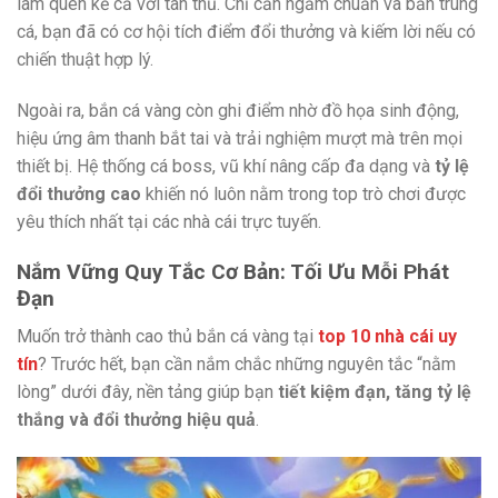
làm quen kể cả với tân thủ. Chỉ cần ngắm chuẩn và bắn trúng
cá, bạn đã có cơ hội tích điểm đổi thưởng và kiếm lời nếu có
chiến thuật hợp lý.
Ngoài ra, bắn cá vàng còn ghi điểm nhờ đồ họa sinh động,
hiệu ứng âm thanh bắt tai và trải nghiệm mượt mà trên mọi
thiết bị. Hệ thống cá boss, vũ khí nâng cấp đa dạng và
tỷ lệ
đổi thưởng cao
khiến nó luôn nằm trong top trò chơi được
yêu thích nhất tại các nhà cái trực tuyến.
Nắm Vững Quy Tắc Cơ Bản: Tối Ưu Mỗi Phát
Đạn
Muốn trở thành cao thủ bắn cá vàng tại
top 10 nhà cái uy
tín
? Trước hết, bạn cần nắm chắc những nguyên tắc “nằm
lòng” dưới đây, nền tảng giúp bạn
tiết kiệm đạn, tăng tỷ lệ
thắng và đổi thưởng hiệu quả
.