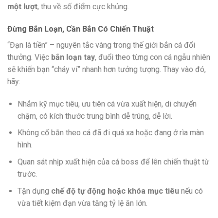
một lượt
, thu về số điểm cực khủng.
Đừng Bắn Loạn, Cần Bắn Có Chiến Thuật
“Đạn là tiền” – nguyên tắc vàng trong thế giới bắn cá đổi
thưởng. Việc
bắn loạn tay
, đuổi theo từng con cá ngẫu nhiên
sẽ khiến bạn “cháy ví” nhanh hơn tưởng tượng. Thay vào đó,
hãy:
Nhắm kỹ mục tiêu, ưu tiên cá vừa xuất hiện, di chuyển
chậm, có kích thước trung bình dễ trúng, dễ lời.
Không cố bắn theo cá đã đi quá xa hoặc đang ở rìa màn
hình.
Quan sát nhịp xuất hiện của cá boss để lên chiến thuật từ
trước.
Tận dụng
chế độ tự động hoặc khóa mục tiêu
nếu có
vừa tiết kiệm đạn vừa tăng tỷ lệ ăn lớn.