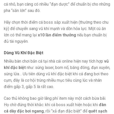
cá nhỏ, bạn càng có nhiều “đạn dược” để chuẩn bị cho những
pha “săn lớn” sau đó.
Hãy chọn thời điểm cá boss sắp xuất hiện (thường theo chu
kỳ) để chuyển sang vũ khí mạnh và dồn hỏa lực. Một cú ăn
lớn có thể mang lại
x10 lần điểm thưởng
nếu bạn chuẩn bị
đủ tài nguyên.
Dùng Vũ Khí Đặc Biệt
Nhiều bàn chơi bắn cá tại nhà cái online hiện nay tích hợp
vũ
khí đặc biệt
như: súng laser, bom nổ, băng đông, đạn xuyên,
súng lửa… Ưu tiên dùng vũ khí đặc biệt khi cá đang bơi theo
cụm, đây là cơ hội trúng nhiều mục tiêu cùng lúc và nhân
điểm gấp 3, gấp 5 là rất cao.
Cao thủ không bao giờ lãng phí item này một cách bừa bãi.
Họ chờ đúng thời khắc: khi cá boss xuất hiện hoặc khi
đàn
cá dày đặc bơi ngang
, rồi “xả đạn đặc biệt” để
quét sạch